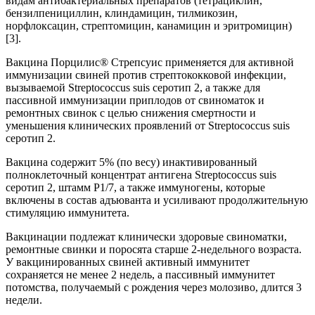
видам антибактериальных препаратов (тетрациклин,
бензилпенициллин, клиндамицин, тилмикозин,
норфлоксацин, стрептомицин, канамицин и эритромицин)
[3].
Вакцина Порцилис® Стрепсуиc применяется для активной
иммунизации свиней против стрептококковой инфекции,
вызываемой Streptococcus suis серотип 2, а также для
пассивной иммунизации приплодов от свиноматок и
ремонтных свинок с целью снижения смертности и
уменьшения клинических проявлений от Streptococcus suis
серотип 2.
Вакцина содержит 5% (по весу) инактивированный
полноклеточный концентрат антигена Streptococcus suis
серотип 2, штамм Р1/7, а также иммуногены, которые
включены в состав адъюванта и усиливают продолжительную
стимуляцию иммунитета.
Вакцинации подлежат клинически здоровые свиноматки,
ремонтные свинки и поросята старше 2-недельного возраста.
У вакцинированных свиней активный иммунитет
сохраняется не менее 2 недель, а пассивный иммунитет
потомства, получаемый с рождения через молозиво, длится 3
недели.