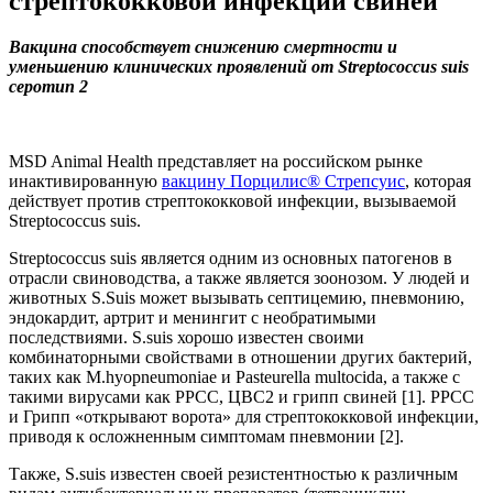
стрептококковой инфекции свиней
Вакцина способствует снижению смертности и
уменьшению клинических проявлений от Streptococcus suis
серотип 2
MSD Animal Health представляет на российском рынке
инактивированную
вакцину Порцилис® Стрепсуиc
, которая
действует против стрептококковой инфекции, вызываемой
Streptococcus suis.
Streptococcus suis является одним из основных патогенов в
отрасли свиноводства, а также является зоонозом. У людей и
животных S.Suis может вызывать септицемию, пневмонию,
эндокардит, артрит и менингит с необратимыми
последствиями. S.suis хорошо известен своими
комбинаторными свойствами в отношении других бактерий,
таких как M.hyopneumoniae и Pasteurella multocida, а также с
такими вирусами как РРСС, ЦВС2 и грипп свиней [1]. РРСС
и Грипп «открывают ворота» для стрептококковой инфекции,
приводя к осложненным симптомам пневмонии [2].
Также, S.suis известен своей резистентностью к различным