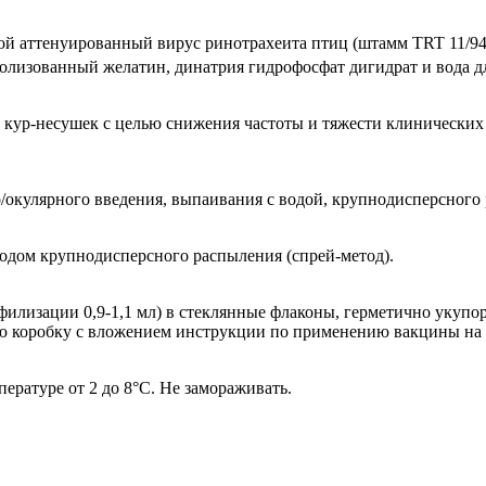
й аттенуированный вирус ринотрахеита птиц (штамм TRT 11/94)
ролизованный желатин, динатрия гидрофосфат дигидрат и вода д
 кур-несушек с целью снижения частоты и тяжести клинически
/окулярного введения, выпаивания с водой, крупнодисперсного 
тодом крупнодисперсного распыления (спрей-метод).
лиофилизации 0,9-1,1 мл) в стеклянные флаконы, герметично у
ю коробку с вложением инструкции по применению вакцины на 
ературе от 2 до 8°С. Не замораживать.