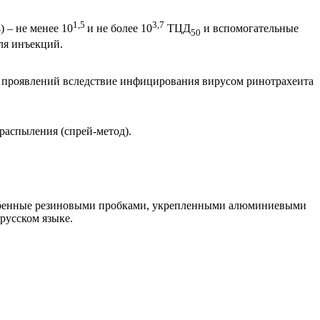
1,5
3,7
 – не менее 10
и не более 10
ТЦД
и вспомогательные
50
ля инъекций.
х проявлений вследствие инфицирования вирусом ринотрахеита
распыления (спрей-метод).
купоренные резиновыми пробками, укрепленными алюминиевыми
русском языке.